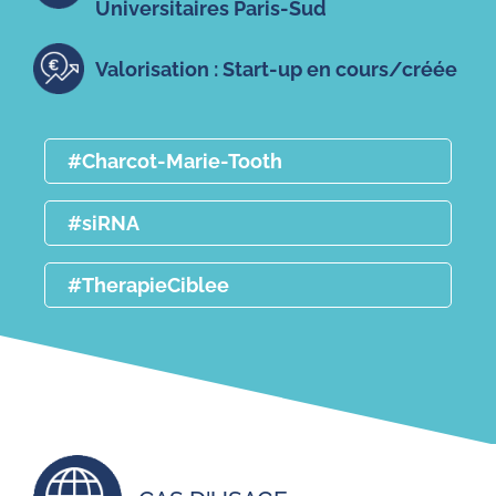
Universitaires Paris-Sud
Valorisation : Start-up en cours/créée
#Charcot-Marie-Tooth
#siRNA
#TherapieCiblee