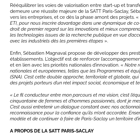
Rééquilibrer les voies de valorisation entre start-up et trans
demeure une réussite majeure de la SATT Paris-Saclay, Séba
vers les entreprises, et ce dès la phase amont des projets. «
ETI, pour nous inscrire davantage dans une dynamique de co-cons
droit de premier regard sur les innovations et mieux compren
les technologies issues de la recherche publique en vue d’accél
avec les industriels dès les premières étapes
».
Enfin, Sébastien Magnaval propose de développer des presta
établissements. L’objectif est de renforcer l’accompagneme
et en lien avec les priorités nationales d’innovation. «
Notre r
nationales et européennes, telles que les Programmes et équip
(SNA). C’est cette double approche, territoriale et globale, q
des projets porteurs d’un réel impact social, économique et 
« Le fil conducteur entre mon parcours et ma vision, c’est l’é
cinquantaine de femmes et d’hommes passionnés, dont je mesur
C’est aussi entretenir un dialogue constant avec nos actionnai
reconnaissance pour la confiance qu’ils m’ont accordée. Ensem
modèle et de continuer à faire de Paris-Saclay un territoire d’
A PROPOS DE LA SATT PARIS-SACLAY