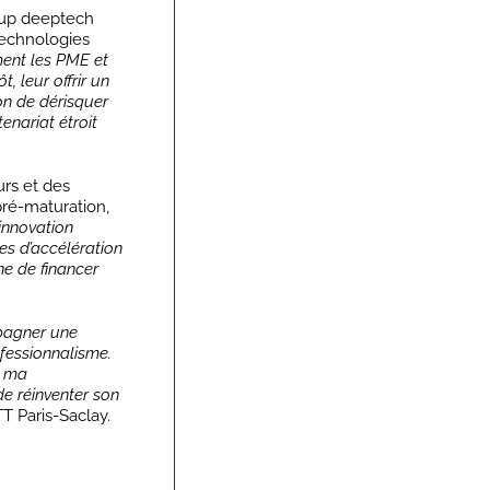
t-up deeptech
technologies
ment les PME et
, leur offrir un
on de dérisquer
enariat étroit
urs et des
pré-maturation,
innovation
es d’accélération
ne de financer
mpagner une
fessionnalisme.
r ma
de réinventer son
T Paris-Saclay.