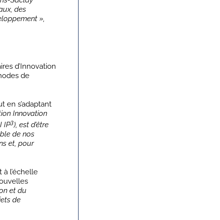
ris-Saclay
aux, des
veloppement »,
res d’Innovation
 modes de
ut en s’adaptant
tion Innovation
3
I IP
), est d’être
mble de nos
s et, pour
 à l’échelle
ouvelles
on et du
jets de