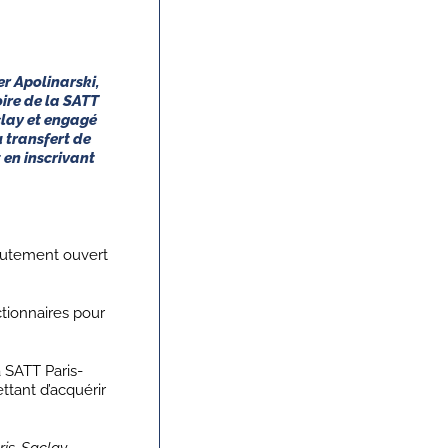
r Apolinarski,
ire de la SATT
clay et engagé
 transfert de
 en inscrivant
crutement ouvert
ctionnaires pour
a SATT Paris-
ttant d’acquérir