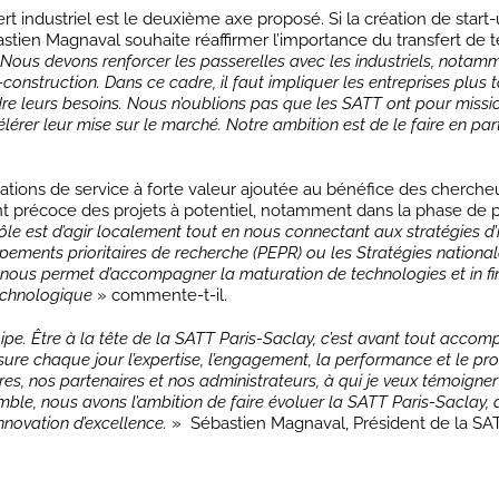
fert industriel est le deuxième axe proposé. Si la création de star
stien Magnaval souhaite réaffirmer l’importance du transfert de 
Nous devons renforcer les passerelles avec les industriels, notam
truction. Dans ce cadre, il faut impliquer les entreprises plus tôt
dre leurs besoins. Nous n’oublions pas que les SATT ont pour missi
érer leur mise sur le marché. Notre ambition est de le faire en part
tions de service à forte valeur ajoutée au bénéfice des cherche
nt précoce des projets à potentiel, notamment dans la phase de 
ôle est d’agir localement tout en nous connectant aux stratégies d’
ements prioritaires de recherche (PEPR) ou les Stratégies national
ui nous permet d’accompagner la maturation de technologies et in fi
technologique
» commente-t-il.
quipe. Être à la tête de la SATT Paris-Saclay, c’est avant tout acco
e chaque jour l’expertise, l’engagement, la performance et le pro
res, nos partenaires et nos administrateurs, à qui je veux témoigne
ble, nous avons l’ambition de faire évoluer la SATT Paris-Saclay, 
innovation d’excellence.
» Sébastien Magnaval, Président de la SAT