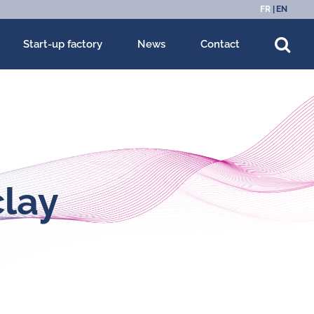
FR
EN
Start-up factory
News
Contact
clay