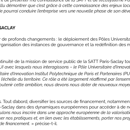
ant de présenter ma connaissance de la SATT et de l’écosystème Pa
llu démontrer que c’est grâce à cette connaissance des enjeux loc
 je pourrai conduire l’entreprise vers une nouvelle phase de son dé
-SACLAY
 de profonds changements : le déploiement des Pôles Universitai
éorganisation des instances de gouvernance et la redéfinition des
ontinuité de la mission de service public de la SATT Paris-Saclay to
UI avec lesquels nous interagissons – le Pôle Universitaire d’Innova
taire d’Innovation Institut Polytechnique de Paris et Partenaires (PU
 l’échelle du territoire. Ce rôle a été largement réaffirmé par l’ense
outenir cette ambition, nous devons nous doter de nouveaux moyen
es. Tout d’abord, diversifier les sources de financement, notamment
ris-Saclay dans des dynamiques européennes pour accéder à de n
lons nous inscrire dans une approche européenne de la valorisati
er nos pratiques et, en lien avec les établissements, porter nos pro
de financement.
» précise-t-il.