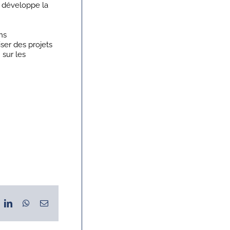
, développe la
ns
iser des projets
 sur les
ok
LinkedIn
WhatsApp
Email