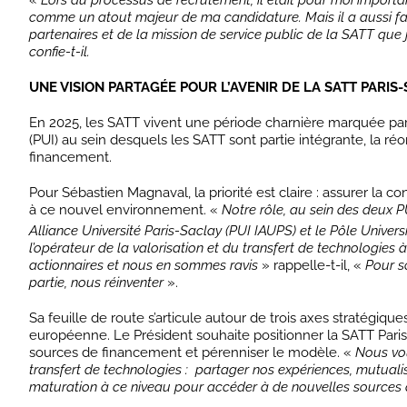
«
Lors du processus de recrutement, il était pour moi import
comme un atout majeur de ma candidature. Mais il a aussi fa
partenaires et de la mission de service public de la SATT que
confie-t-il.
UNE VISION PARTAGÉE POUR L’AVENIR DE LA SATT PARIS
En 2025, les SATT vivent une période charnière marquée par
(PUI) au sein desquels les SATT sont partie intégrante, la r
financement.
Pour Sébastien Magnaval, la priorité est claire : assurer la c
à ce nouvel environnement. «
Notre rôle, au sein des deux P
Alliance Université Paris-Saclay (PUI IAUPS) et le Pôle Universi
l’opérateur de la valorisation et du transfert de technologies à
actionnaires et nous en sommes ravis
» rappelle-t-il, «
Pour s
partie, nous réinventer
».
Sa feuille de route s’articule autour de trois axes stratégiqu
européenne. Le Président souhaite positionner la SATT Pa
sources de financement et pérenniser le modèle. «
Nous vou
transfert de technologies : partager nos expériences, mutualis
maturation à ce niveau pour accéder à de nouvelles sources 