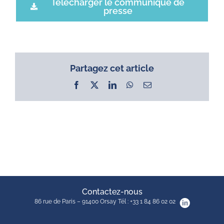
Télécharger le communiqué de
presse
Partagez cet article
Facebook
X
LinkedIn
WhatsApp
Email
Contactez-nous
86 rue de Paris – 91400 Orsay Tél : +33 1 84 86 02 02