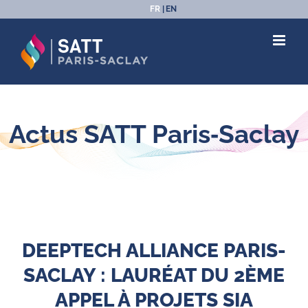
Passer
FR
EN
au
contenu
Actus SATT Paris‑Saclay
DEEPTECH ALLIANCE PARIS-
SACLAY : LAURÉAT DU 2ÈME
APPEL À PROJETS SIA