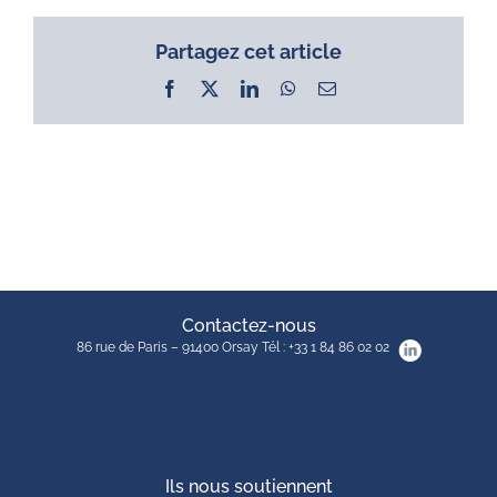
Partagez cet article
Facebook
X
LinkedIn
WhatsApp
Email
Contactez-nous
86 rue de Paris – 91400 Orsay Tél : +33 1 84 86 02 02
Ils nous soutiennent