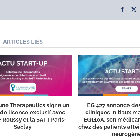
Facebo
X
ARTICLES LIÉS
ne Therapeutics signe un
EG 427 annonce des
de licence exclusif avec
cliniques initiaux m
 Roussy et la SATT Paris-
EG110A, son médica
Saclay
chez des patients atte
neurogèn