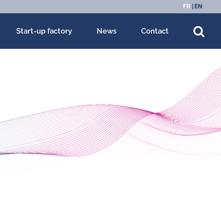
FR
EN
Start-up factory
News
Contact