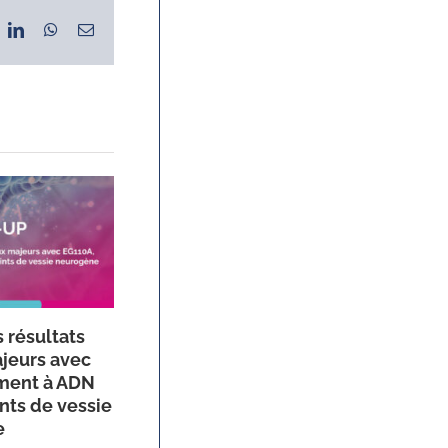
ok
LinkedIn
WhatsApp
Email
 résultats
Oligofeed franchit une étape
ajeurs avec
règlementaire majeure
ment à ADN
ints de vessie
e