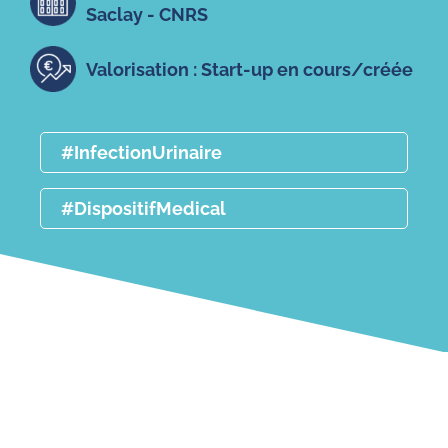
Saclay - CNRS
Valorisation : Start-up en cours/créée
#InfectionUrinaire
#DispositifMedical