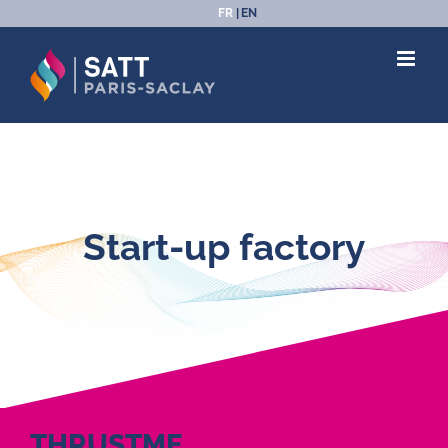
Passer
FR
EN
au
contenu
Start-up factory
THRUSTME