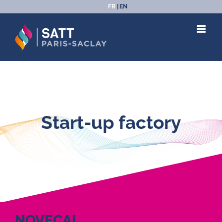
Passer
FR
EN
au
contenu
Start-up factory
NOVECAL