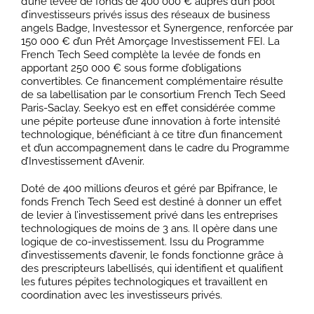
d’une levée de fonds de 400 000 € auprès d’un pool
d’investisseurs privés issus des réseaux de business
angels Badge, Investessor et Synergence, renforcée par
150 000 € d’un Prêt Amorçage Investissement FEI. La
French Tech Seed complète la levée de fonds en
apportant 250 000 € sous forme d’obligations
convertibles. Ce financement complémentaire résulte
de sa labellisation par le consortium French Tech Seed
Paris-Saclay. Seekyo est en effet considérée comme
une pépite porteuse d’une innovation à forte intensité
technologique, bénéficiant à ce titre d’un financement
et d’un accompagnement dans le cadre du Programme
d’Investissement d’Avenir.
Doté de 400 millions d’euros et géré par Bpifrance, le
fonds French Tech Seed est destiné à donner un effet
de levier à l’investissement privé dans les entreprises
technologiques de moins de 3 ans. Il opère dans une
logique de co-investissement. Issu du Programme
d’investissements d’avenir, le fonds fonctionne grâce à
des prescripteurs labellisés, qui identifient et qualifient
les futures pépites technologiques et travaillent en
coordination avec les investisseurs privés.