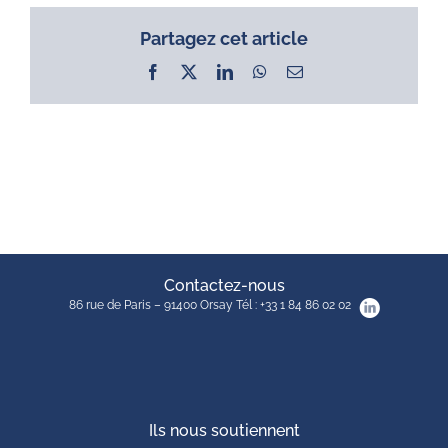
Partagez cet article
Facebook
X
LinkedIn
WhatsApp
Email
Contactez-nous
86 rue de Paris – 91400 Orsay Tél : +33 1 84 86 02 02
Ils nous soutiennent