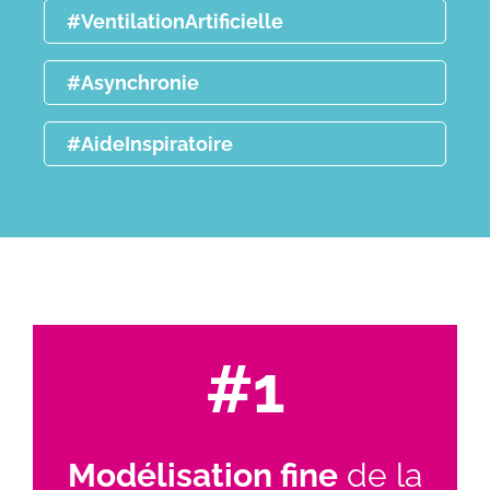
#VentilationArtificielle
#Asynchronie
#AideInspiratoire
#1
Modélisation fine
de la